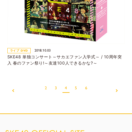
2018.10.03
ライブ DVD
SKE48 単独コンサート～サカエファン入学式～ / 10周年突
入 春のファン祭り!～友達100人できるかな?～
2
3
4
5
6