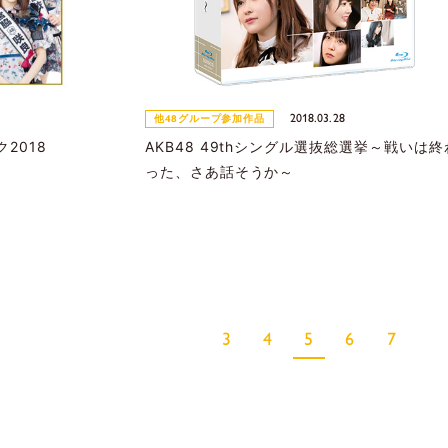
2018.03.28
他48グループ参加作品
2018
AKB48 49thシングル選抜総選挙～戦いは終
った、さあ話そうか～
3
4
5
6
7