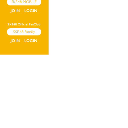
SKE48 MOBILE
JOIN
LOGIN
SKE48 Official FanClub
SKE48 Family
JOIN
LOGIN
© 2026 ＳＫＥ,Inc. All Rights Reserved.