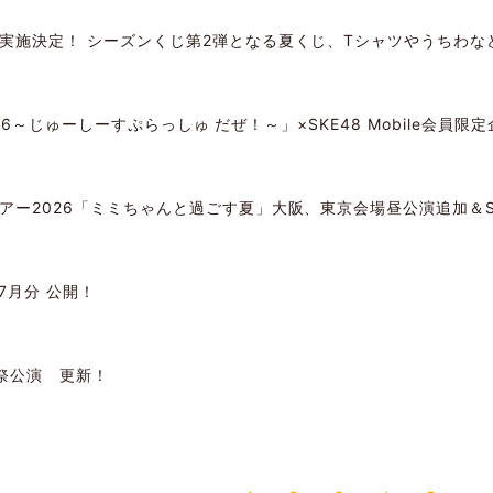
～、実施決定！ シーズンくじ第2弾となる夏くじ、Tシャツやうちわ
r 2026～じゅーしーすぷらっしゅ だぜ！～」×SKE48 Mobile会員
ツアー2026「ミミちゃんと過ごす夏」大阪、東京会場昼公演追加＆SKE
7月分 公開！
誕祭公演 更新！