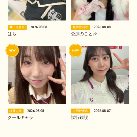
2026.08.08
2026.08.08
井田玲音名
桜井愛莉咲
はち
公演のこと🎶
2026.08.08
2026.08.07
横井志穂
井田玲音名
クールキャラ
試行錯誤