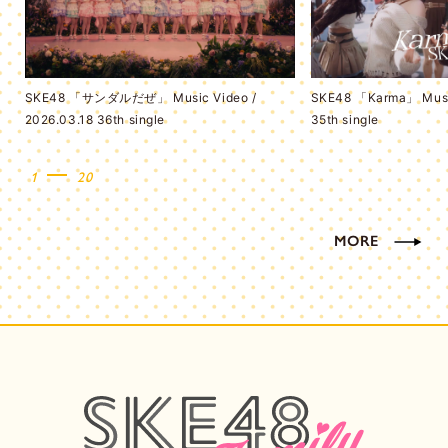
SKE48 「サンダルだぜ」 Music Video /
SKE48 「Karma」 Music
2026.03.18 36th single
35th single
1
20
MORE