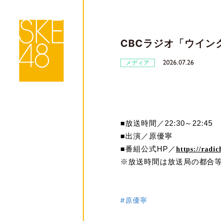
CBCラジオ「ウインクス
2026.07.26
メディア
■放送時間／
22:30
～
22:45
■出演／原優寧
■番組公式
HP／
https://radi
※放送時間は放送局の都合
#原優寧