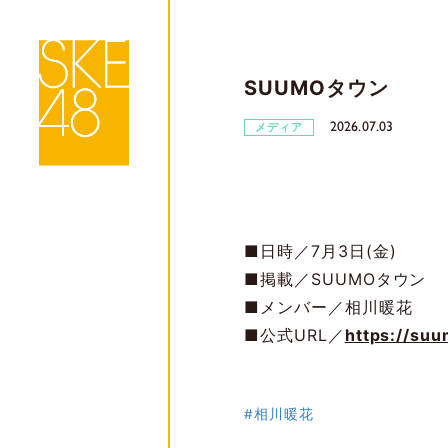
SUUMOタウン
2026.07.03
メディア
■日時／7月3日(金)
■掲載／SUUMOタウン
■メンバー／相川暖花
■公式URL／
https://suu
#相川暖花