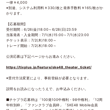
一律￥
4,000
※別途、システム利用料￥
330/
枚と発券手数料￥
165/
枚がか
かります。
【応募期間】
受付期間：
6/26(
金
)18:00
～
6/28(
日
)23:59
当落発表・入金期間：
7/1(
水
)15:00
～
7/1(
水
)23:00
チケット表示：
7/2(
木
)18:00
～
トレード開始：
7/2(
木
)18:00
～
公演応募は下記ページからお進みください。
https://tixplus.jp/feature/ske48_theater_ticket/
※受付方法変更により、事前登録が必要となります。
説明をお読みになったうえで、お申込みください。
■チケプラ応募枠は「
100
発
100
中権利・
98
中権利」「
12
周
年特別枠」「ファンクラブ会員枠」「
SKE48 Mobile
会員