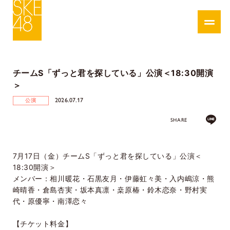
チームS「ずっと君を探している」公演＜18:30開演
＞
2026.07.17
公演
SHARE
7月
17
日（金）チーム
S
「ずっと君を探している」公演＜
18:30
開演＞
メンバー：相川暖花・石黒友月・伊藤虹々美・入内嶋涼・熊
崎晴香・倉島杏実・坂本真凛・桒原椿・鈴木恋奈・野村実
代・原優寧・南澤恋々
【チケット料金】