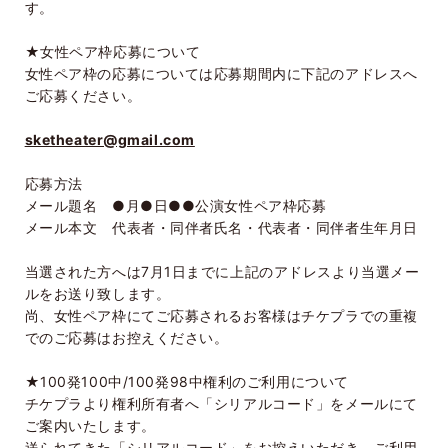
す。
★女性ペア枠応募について
女性ペア枠の応募については応募期間内に下記のアドレスへ
ご応募ください。
sketheater@gmail.com
応募方法
メール題名 ●月●日●●公演女性ペア枠応募
メール本文 代表者・同伴者氏名・代表者・同伴者生年月日
当選された方へは
7
月
1
日までに上記のアドレスより当選メー
ルをお送り致します。
尚、女性ペア枠にてご応募されるお客様はチケプラでの重複
でのご応募はお控えください。
★
100
発
100
中
/100
発
98
中権利のご利用について
チケプラより権利所有者へ「シリアルコード」をメールにて
ご案内いたします。
送られてきた「シリアルコード」をお控えいただき、ご利用