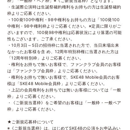
枠」「一般枠・ペア枠」※《ご新規当選枠》となります。
・生誕際公演時は生誕祭確約権利をお持ちの方は生誕祭確約
枠よりご応募ください。
・
100
発
100
中権利・
98
中権利をお持ちの方は「
100
発
100
中権利・
98
中権利枠よりご応募ください。※定員に限りがご
ざいますので、
100
発
98
中権利は応募状況により落選の可能
性もございます。ご了承ください。
・
10
月
3
日～
5
日の招待枠に当選された方で、当日来場出来
なかったお客様を含 め、
12
周年特別枠権に当選された方は
「
12
周年特別枠」よりご応募ください。
・権利をお持ちで無いお客様で、ファンクラブ会員のお客様
は「ファンクラブ会員枠」よりご応募ください。
・権利をお持ちで無いお客様で、
SKE48 Mobile
会員のお客
様は「
SKE48 Mobile
会員枠」よりご応募ください。
・上記の会員権利をお持ちでは無いお客様については「一般
枠」よりご応募ください。
・《ご新規当選枠》をご希望のお客様は「一般枠・一般ペア
枠」よりご応募ください。
★ご新規応募枠について
※《ご新規当選枠》は、はじめて
SKE48
の公演をお申込みい