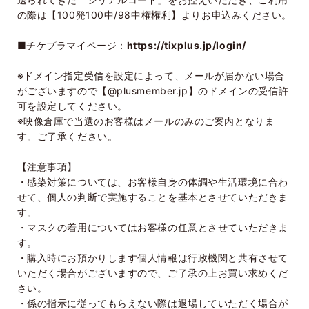
の際は【
100
発
100
中
/98
中権権利】よりお申込みください。
■チケプラマイページ：
https://tixplus.jp/login/
※ドメイン指定受信を設定によって、メールが届かない場合
がございますので【
@plusmember.jp
】のドメインの受信許
可を設定してください。
※映像倉庫で当選のお客様はメールのみのご案内となりま
す。ご了承ください。
【注意事項】
・感染対策については、お客様自身の体調や生活環境に合わ
せて、個人の判断で実施することを基本とさせていただきま
す。
・マスクの着用についてはお客様の任意とさせていただきま
す。
・購入時にお預かりします個人情報は行政機関と共有させて
いただく場合がございますので、ご了承の上お買い求めくだ
さい。
・係の指示に従ってもらえない際は退場していただく場合が