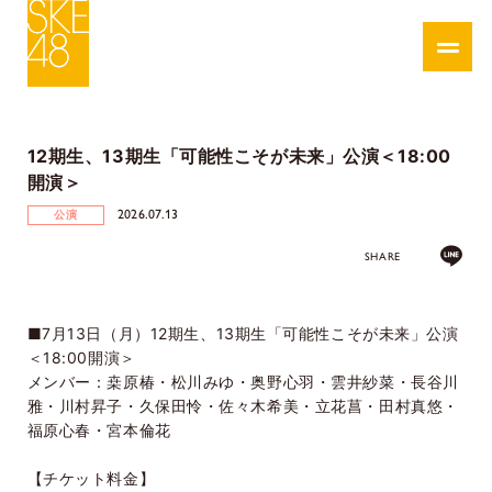
12期生、13期生「可能性こそが未来」公演＜18:00
開演＞
2026.07.13
公演
SHARE
■
7
月
13
日（月）
12
期生、
13
期生「可能性こそが未来」公演
＜
18:00
開演＞
メンバー：桒原椿・松川みゆ・奥野心羽・雲井紗菜・長谷川
雅・川村昇子・久保田怜・佐々木希美・立花菖・田村真悠・
福原心春・宮本倫花
【チケット料金】