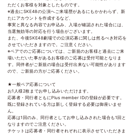
ただくお客様を対象としたものです。
※過去に
SKE48
の公演へご来場歴があるにもかかわらず、新
たにアカウントを作成するなど、
事実と異なる内容でお申込み、入場が確認された場合には、
当選無効等の対応を行う場合がございます。
また、今後
SKE48
劇場での公演応募に関しは然るべき対応を
させていただきますので。ご注意ください。
※ペアでのご応募については、ご新規のお客様と過去にご来
場いただいた事があるお客様のご応募は受付可能となりま
す。同伴者がご新規の場合は受付出来ない可能性があります
ので、ご新規の方がご応募ください。
★一般ペア応募について
お
1
人様
2
枚までお申し込みいただけます。
応募者・同行者ともに
Plus member ID
の登録が必要です。
既に登録されている方は新しく登録する必要は御座いませ
ん。
応募は
1
回のみ、同行者としてお申し込みされた場合も
1
回と
なりますのでご注意ください。
チケットは応募者・同行者それぞれに表示させていただきま