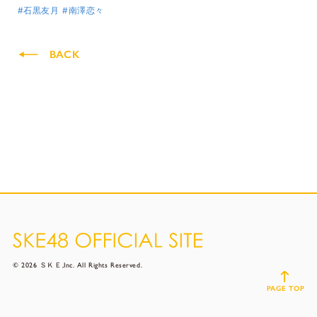
#石黒友月
#南澤恋々
BACK
© 2026 ＳＫＥ,Inc. All Rights Reserved.
PAGE TOP