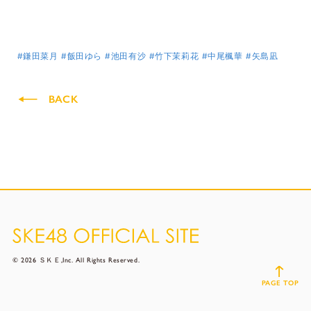
#鎌田菜月
#飯田ゆら
#池田有沙
#竹下茉莉花
#中尾楓華
#矢島凪
BACK
© 2026 ＳＫＥ,Inc. All Rights Reserved.
PAGE TOP