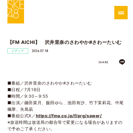
【FM AICHI】 沢井里奈のさわやか#さわーたいむ
2026.07.18
メディア
SHARE
■番組／沢井里奈のさわやか#さわーたいむ
■日程／7月18日
■時間／9:30～9:55
■出演／鎌田菜月、飯田ゆら、池田有沙、竹下茉莉花、中尾
楓華、矢島凪
■番組公式X／
https://fma.co.jp/f/prg/sawer/
※放送時間は放送局の都合等で変更になる場合がありますの
で予めご了承ください。