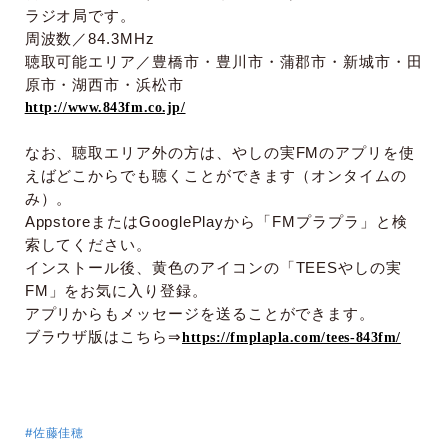
ラジオ局です。
周波数／
84.3MHz
聴取可能エリア／豊橋市・豊川市・蒲郡市・新城市・田
原市・湖西市・浜松市
http://www.843fm.co.jp/
なお、聴取エリア外の方は、やしの実
FM
のアプリを使
えばどこからでも聴くことができます（オンタイムの
み）。
Appstore
または
GooglePlay
から「
FM
プラプラ」と検
索してください。
インストール後、黄色のアイコンの「
TEES
やしの実
FM
」をお気に入り登録。
アプリからもメッセージを送ることができます。
ブラウザ版はこちら
⇒
https://fmplapla.com/tees-843fm/
#佐藤佳穂