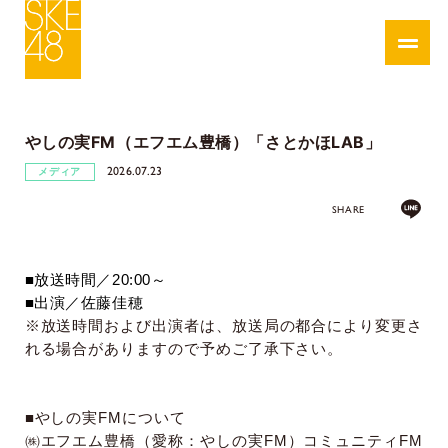
やしの実FM（エフエム豊橋）「さとかほLAB」
2026.07.23
メディア
SHARE
■
放送時間／
20:
00
～
■
出演／佐藤佳穂
※放送時間および出演者は、放送局の都合により変更さ
れる場合がありますので予めご了承下さい。
■
やしの実
FM
について
㈱エフエム豊橋（愛称：やしの実
FM
）コミュニティ
FM