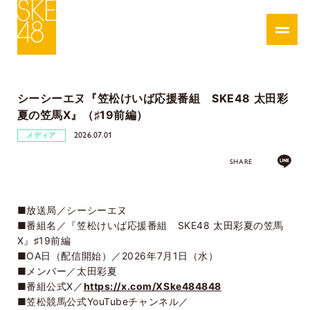
シーシーエヌ『笠松けいば応援番組 SKE48 太田彩
夏の笠馬X』（♯19前編）
2026.07.01
メディア
SHARE
■放送局／シーシーエヌ
■番組名／『笠松けいば応援番組 SKE48 太田彩夏の笠馬
X』♯19前編
■OA日（配信開始）／2026年7月1日（水）
■メンバー／太田彩夏
■番組公式X／
https://x.com/XSke484848
■笠松競馬公式YouTubeチャンネル／