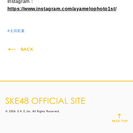
Instagram：
https://www.instagram.com/ayamelophoto1st/
#太田彩夏
BACK
© 2026 ＳＫＥ,Inc. All Rights Reserved.
PAGE TOP