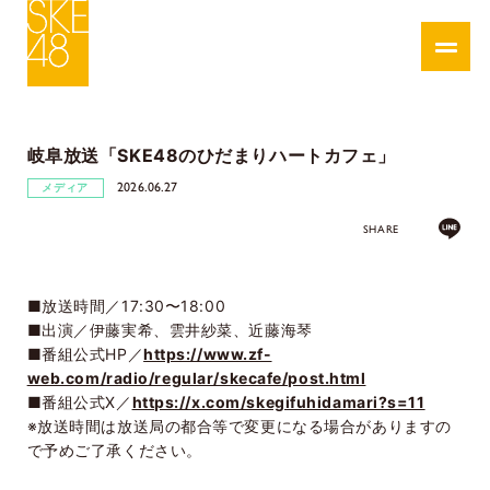
岐阜放送「SKE48のひだまりハートカフェ」
2026.06.27
メディア
SHARE
■放送時間／17:30〜18:00
■出演／伊藤実希、雲井紗菜、近藤海琴
■番組公式HP／
https://www.zf-
web.com/radio/regular/skecafe/post.html
■番組公式X／
https://x.com/skegifuhidamari?s=11
※放送時間は放送局の都合等で変更になる場合がありますの
で予めご了承ください。