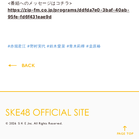
<番組へのメッセージはコチラ>
https://zip-fm.co.jp/programs/ddfda7e0-3baf-40ab-
95fe-fd6f431eae9d
#赤堀君江
#野村実代
#鈴木愛菜
#青木莉樺
#桒原椿
BACK
© 2026 ＳＫＥ,Inc. All Rights Reserved.
PAGE TOP