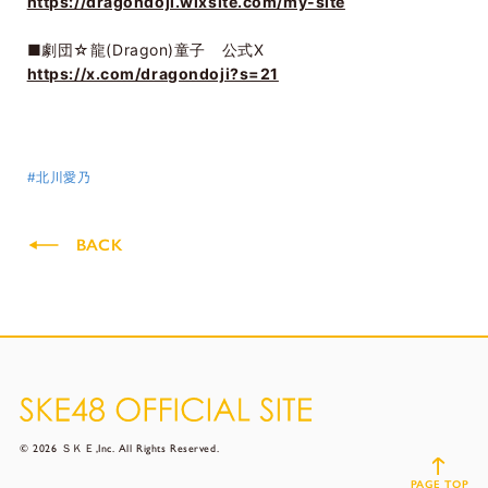
https://dragondoji.wixsite.com/my-site
■劇団
☆
龍
(Dragon)
童子 公式
X
https://x.com/dragondoji?s=21
#北川愛乃
BACK
© 2026 ＳＫＥ,Inc. All Rights Reserved.
PAGE TOP