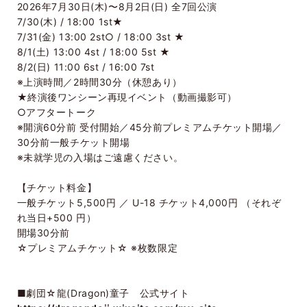
2026
年
7
月
30
日
(
木
)
〜
8
月
2
日
(
日
)
全
7
回公演
7/30(
木
) / 18:00 1st★
7/31(
金
) 13:00 2st○ / 18:00 3st ★
8/1(
土
) 13:00 4st / 18:00 5st ★
8/2(
日
) 11:00 6st / 16:00 7st
※上演時間／
2
時間
30
分（休憩あり）
★終演後ワンシーン再現イベント（動画撮影可）
○アフタートーク
※開演
60
分前 受付開始／
45
分前プレミアムチケット開場／
30
分前一般チケット開場
※未就学児の入場はご遠慮ください。
【チケット料金】
一般チケット
5,500
円 ／
U-18
チケット
4,000
円 （それぞ
れ当日
+500
円）
開場
30
分前
☆プレミアムチケット☆
※
枚数限定
■劇団
☆
龍
(Dragon)
童子 公式サイト