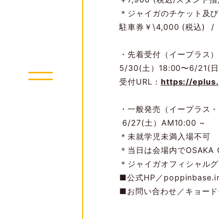
＊ジャイガのチケット及び
駐⾞券￥\4,000 (税込) 
・先着受付（イープラス）
5/30(⼟）18:00〜6/21(
受付URL：
https://eplus
・⼀般発売（イープラス・
6/27(⼟）AM10:00 ~
＊未就学児未満⼊場不可
＊当⽇は会場内でOSAKA G
＊ジャイガオフィシャルグッ
■公式HP／poppinbase.i
■お問い合わせ／キョードーイン