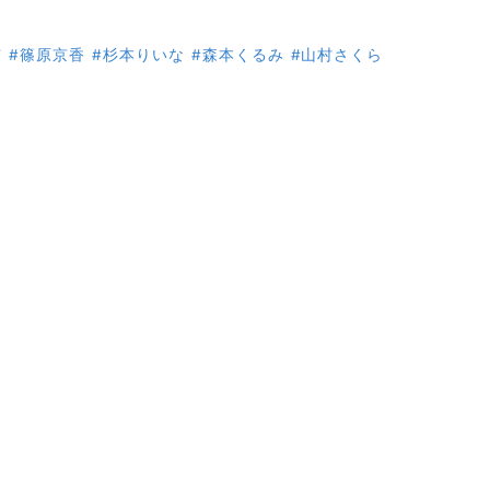
杏
#篠原京香
#杉本りいな
#森本くるみ
#山村さくら