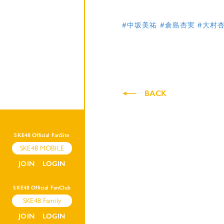
#中坂美祐
#倉島杏実
#大村
BACK
SKE48 Official FanSite
SKE48 MOBILE
JOIN
LOGIN
SKE48 Official FanClub
SKE48 Family
JOIN
LOGIN