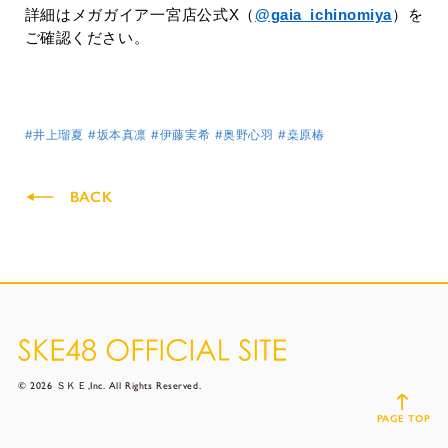
詳細はメガガイア一宮店公式
X
（
@gaia_ichinomiya
）を
ご確認ください。
#井上瑠夏
#坂本真凛
#伊藤実希
#奥野心羽
#桒原椿
BACK
© 2026 ＳＫＥ,Inc. All Rights Reserved.
PAGE TOP