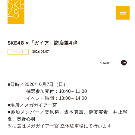
SKE48 ×「ガイア」訪店第4弾
2026.06.07
イベント
SHARE
■日時／
2026
年
6
月7日（日）
抽選参加受付：
10:40
～
11:00
イベント時間：
13:00
～
14:00
■場所／
メガガイア一宮
■参加メンバー／
桒原椿、坂本真凛、伊藤実希、井上瑠
夏、奥野心羽
※抽選はメガガイア一宮 立体駐車場にて行います