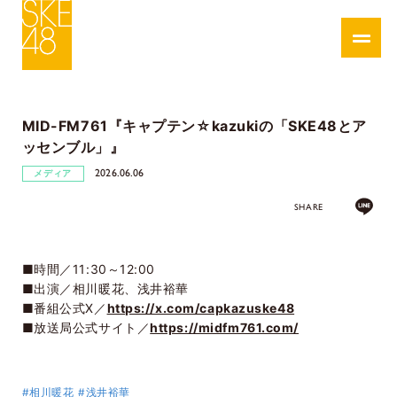
MID-FM761『キャプテン☆kazukiの「SKE48とア
ッセンブル」』
2026.06.06
メディア
SHARE
■時間／11:30～12:00
■出演／相川暖花、浅井裕華
■番組公式X／
https://x.com/capkazuske48
■放送局公式サイト／
https://midfm761.com/
#相川暖花
#浅井裕華