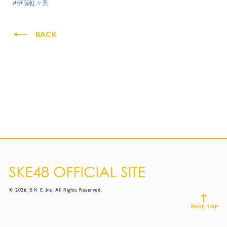
#伊藤虹々美
BACK
© 2026 ＳＫＥ,Inc. All Rights Reserved.
PAGE TOP