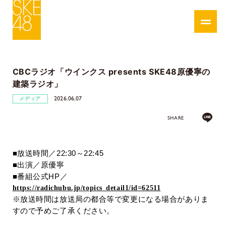
CBCラジオ「ウインクス presents SKE48原優寧の
建築ラジオ」
2026.06.07
メディア
SHARE
■放送時間／
22:30
～
22:45
■出演／原優寧
■番組公式
HP／
https://radichubu.jp/topics_detail1/id=62511
※放送時間は放送局の都合等で変更になる場合がありま
すので予めご了承ください。