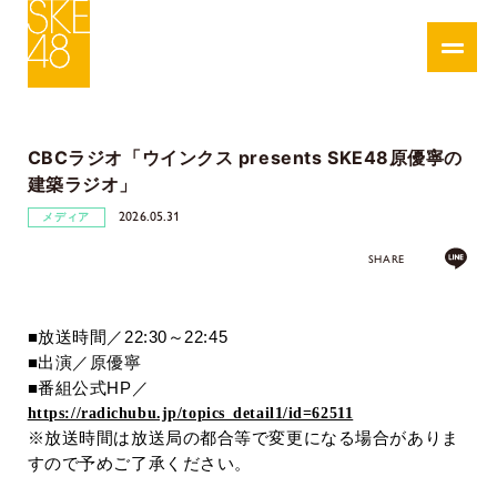
CBCラジオ「ウインクス presents SKE48原優寧の
建築ラジオ」
2026.05.31
メディア
SHARE
■放送時間／
22:30
～
22:45
■出演／原優寧
■番組公式
HP／
https://radichubu.jp/topics_detail1/id=62511
※放送時間は放送局の都合等で変更になる場合がありま
すので予めご了承ください。