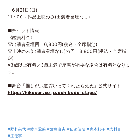
・
6
月
21
日
(
日
)
11
：
00
～作品上映のみ
(
出演者登壇なし
)
■チケット情報
《鑑賞料金》
▽出演者登壇回：
6,800
円
(
税込・全席指定
)
▽上映のみ
(
出演者登壇なし
)
の回：
3,800
円
(
税込・全席指
定
)
※
3
歳以上有料／
3
歳未満で座席が必要な場合は有料となりま
す。
■舞台「推しが武道館いってくれたら死ぬ」公式サイト
https://hikosen.co.jp/oshibudo-stage/
#野村実代
#鈴木愛菜
#倉島杏実
#佐藤佳穂
#青木莉樺
#大村杏
#原優寧