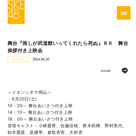
舞台『推しが武道館いってくれたら死ぬ』８Ｋ 舞台
挨拶付き上映会
2026.06.20
イベント
SHARE
＜イオンシネマ岡山＞
・
6
月
20
日
(
土
)
10
：
20
～ 舞台あいさつ付き上映
14
：
10
～ 舞台あいさつ付き上映
18
：
00
～ 舞台あいさつ付き上映
登壇キャスト：小林愛香、佐藤佳穂、青木莉樺、野村実代、
鈴木愛菜、原優寧、倉島杏実、大村杏