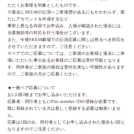
ただくお客様を対象としたものです。
※過去に
SKE48
の公演へご来場歴があるにもかかわらず、新
たにアカウントを作成するなど、
事実と異なる内容でお申込み、入場が確認された場合には、
当選無効等の対応を行う場合がございます。
また、今後
SKE48
劇場での公演応募に関しは然るべき対応を
させていただきますので。ご注意ください。
※ペアでのご応募については、ご新規のお客様と過去にご来
場いただいた事があるお客様のご応募は受付可能となりま
す。同伴者がご新規の場合は受付出来ない可能性があります
ので、ご新規の方がご応募ください。
★一般ペア応募について
お
1
人様
2
枚までお申し込みいただけます。
応募者・同行者ともに
Plus member ID
の登録が必要です。
既に登録されている方は新しく登録する必要は御座いませ
ん。
応募は
1
回のみ、同行者としてお申し込みされた場合も
1
回と
なりますのでご注意ください。