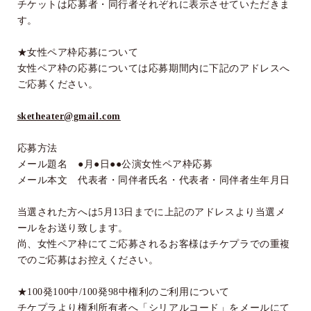
チケットは応募者・同行者それぞれに表示させていただきま
す。
★女性ペア枠応募について
女性ペア枠の応募については応募期間内に下記のアドレスへ
ご応募ください。
sketheater@gmail.com
応募方法
メール題名 ●月●日●●公演女性ペア枠応募
メール本文 代表者・同伴者氏名・代表者・同伴者生年月日
当選された方へは
5
月
13
日までに上記のアドレスより当選メ
ールをお送り致します。
尚、女性ペア枠にてご応募されるお客様はチケプラでの重複
でのご応募はお控えください。
★
100
発
100
中
/100
発
98
中権利のご利用について
チケプラより権利所有者へ「シリアルコード」をメールにて