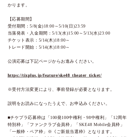
かります。
【応募期間】
受付期間：
5/8(
金
)18:00
～
5/10(
日
)23:59
当落発表・入金期間：
5/13(
水
)15:00
～
5/13(
水
)23:00
チケット表示：
5/14(
木
)18:00
～
トレード開始：
5/14(
木
)18:00
～
公演応募は下記ページからお進みください。
https://tixplus.jp/feature/ske48_theater_ticket/
※受付方法変更により、事前登録が必要となります。
説明をお読みになったうえで、お申込みください。
■チケプラ応募枠は「
100
発
100
中権利・
98
中権利」「
12
周年
特別枠」「ファンクラブ会員枠」「
SKE48 Mobile
会員枠」
「一般枠・ペア枠」※《ご新規当選枠》となります。