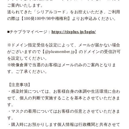
ご案内いたします。
送られてきた「シリアルコード」をお控えいただき、ご利用
の際は【
100
発
100
中
/98
中権権利】よりお申込みください。
■チケプラマイページ：
https://tixplus.jp/login/
※ドメイン指定受信を設定によって、メールが届かない場合
がございますので【
@plusmember.jp
】のドメインの受信許可
を設定してください。
※映像倉庫で当選のお客様はメールのみのご案内となりま
す。ご了承ください。
【注意事項】
・感染対策については、お客様自身の体調や生活環境に合わ
せて、個人の判断で実施することを基本とさせていただきま
す。
・マスクの着用についてはお客様の任意とさせていただきま
す。
・購入時にお預かりします個人情報は行政機関と共有させて