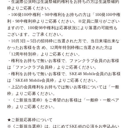
・生誕際公演時は生誕祭確約権利をお持ちの方は生誕祭確約
枠よりご応募ください。
・
100
発
100
中権利・
98
中権利をお持ちの方は「
100
発
100
中権
利・
98
中権利枠よりご応募ください。※定員に限りがござい
ますので、
100
発
98
中権利は応募状況により落選の可能性も
ございます。ご了承ください。
・
10
月
3
日～
5
日の招待枠に当選された方で、当日来場出来な
かったお客様を含 め、
12
周年特別枠権に当選された方は
「
12
周年特別枠」よりご応募ください。
・権利をお持ちで無いお客様で、ファンクラブ会員のお客様
は「ファンクラブ会員枠」よりご応募ください。
・権利をお持ちで無いお客様で、
SKE48 Mobile
会員のお客様
は「
SKE48 Mobile
会員枠」よりご応募ください。
・上記の会員権利をお持ちでは無いお客様については「一般
枠」よりご応募ください。
・《ご新規当選枠》をご希望のお客様は「一般枠・一般ペア
枠」よりご応募ください。
★ご新規応募枠について
※《ご新規当選枠》は、はじめて
SKE48
の公演をお申込みい