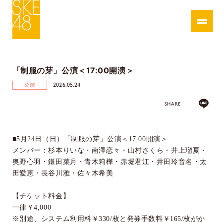
「制服の芽」公演＜17:00開演＞
2026.05.24
公演
SHARE
■
5
月
24
日（日）「制服の芽」公演＜
17:00
開演＞
メンバー：杉本りいな・南澤恋々・山村さくら・井上瑠夏・
奥野心羽・鎌田菜月・青木莉樺・赤堀君江・井田玲音名・太
田愛恵・長谷川雅・佐々木希美
【チケット料金】
一律￥
4,000
※別途、システム利用料￥
330/
枚と発券手数料￥
165/
枚がか