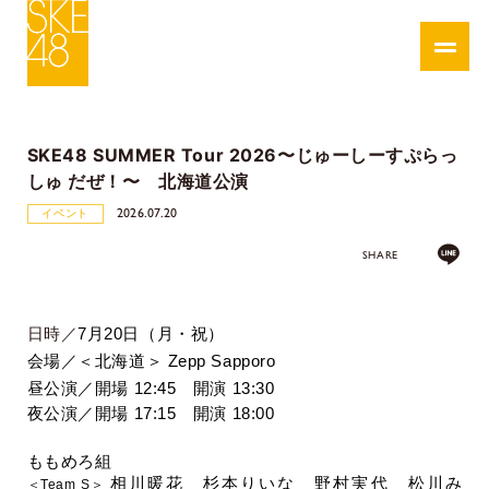
SKE48 SUMMER Tour 2026〜じゅーしーすぷらっ
しゅ だぜ！〜 北海道公演
2026.07.20
イベント
SHARE
日時／
7
月
20
日（月・祝）
会場／＜北海道＞ Zepp Sapporo
昼公演／
開場 12:45 開演 13:30
夜公演／
開場 17:15 開演 18:00
ももめろ組
相川暖花 杉本りいな 野村実代 松川み
＜
Team S
＞