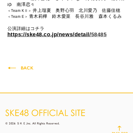
ゆ 南澤恋々
井上瑠夏
奥野心羽 北川愛乃 佐藤佳穂
＜
Team K
Ⅱ＞
青木莉樺 鈴木愛菜 長谷川
雅
森本
くるみ
＜
Team E
＞
公演詳細はコチラ
https://ske48.co.jp/news/detail/
58485
BACK
© 2026 ＳＫＥ,Inc. All Rights Reserved.