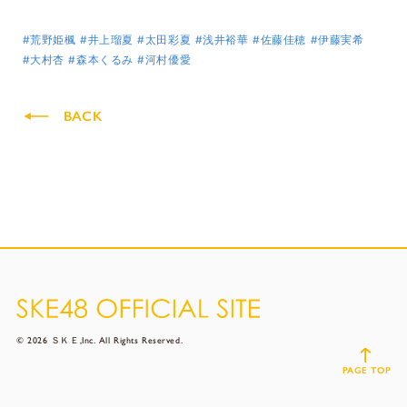
#荒野姫楓
#井上瑠夏
#太田彩夏
#浅井裕華
#佐藤佳穂
#伊藤実希
#大村杏
#森本くるみ
#河村優愛
BACK
© 2026 ＳＫＥ,Inc. All Rights Reserved.
PAGE TOP