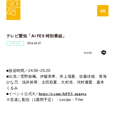
テレビ愛知「Ai FES 特別番組」
2026.06.07
メディア
SHARE
■
放送時間／
24:50~25:20
■
出演／荒野姫楓、伊藤実希、井上瑠夏、佐藤佳穂、青海
ひな乃、浅井裕華、太田彩夏、大村杏、河村優愛、森本
くるみ
■
イベント公式
X
／
https://x.com/AiFES_nagoya
※
見逃し配信（
1
週間予定）：
Locipo
・
TVer