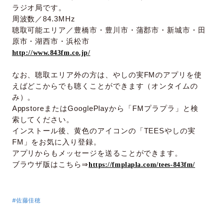
ラジオ局です。
周波数／
84.3MHz
聴取可能エリア／豊橋市・豊川市・蒲郡市・新城市・田
原市・湖西市・浜松市
http://www.843fm.co.jp/
なお、聴取エリア外の方は、やしの実
FM
のアプリを使
えばどこからでも聴くことができます（オンタイムの
み）。
Appstore
または
GooglePlay
から「
FM
プラプラ」と検
索してください。
インストール後、黄色のアイコンの「
TEES
やしの実
FM
」をお気に入り登録。
アプリからもメッセージを送ることができます。
ブラウザ版はこちら
⇒
https://fmplapla.com/tees-843fm/
#佐藤佳穂