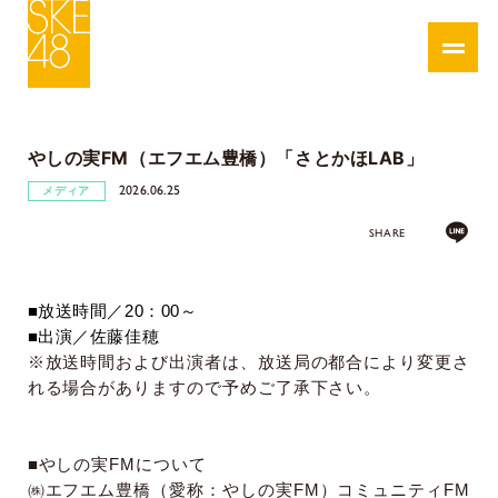
やしの実FM（エフエム豊橋）「さとかほLAB」
2026.06.25
メディア
SHARE
■
放送時間／
20
：
00
～
■
出演／佐藤佳穂
※放送時間および出演者は、放送局の都合により変更さ
れる場合がありますので予めご了承下さい。
■
やしの実
FM
について
㈱エフエム豊橋（愛称：やしの実
FM
）コミュニティ
FM