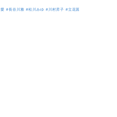
優愛
#長谷川雅
#松川みゆ
#川村昇子
#立花菖