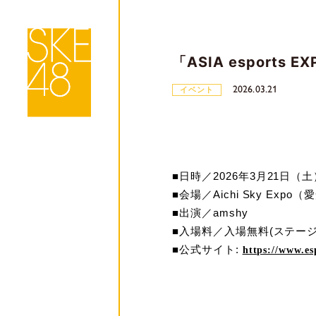
「ASIA esports E
2026.03.21
イベント
■日時／
2026
年
3
月
21
日（土
■会場／
Aichi Sky Expo
（愛
■出演／
amshy
■入場料／入場無料
(
ステー
■公式サイト
:
https://www.e