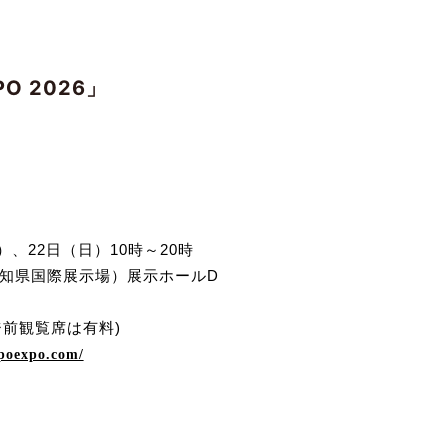
XPO 2026」
）、
22
日（日）
10
時～
20
時
知県国際展示場）展示ホール
D
ジ前観覧席は有料
)
spoexpo.com/