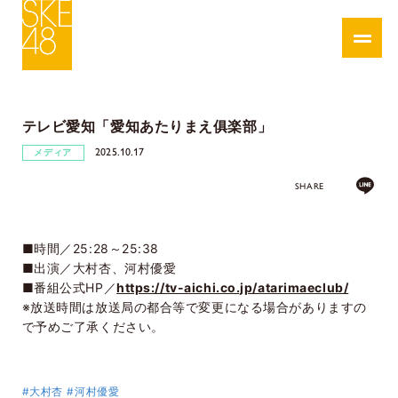
テレビ愛知「愛知あたりまえ俱楽部」
2025.10.17
メディア
SHARE
■時間／25:28～25:38
■出演／大村杏、河村優愛
■番組公式HP／
https://tv-aichi.co.jp/atarimaeclub/
※放送時間は放送局の都合等で変更になる場合がありますの
で予めご了承ください。
#大村杏
#河村優愛