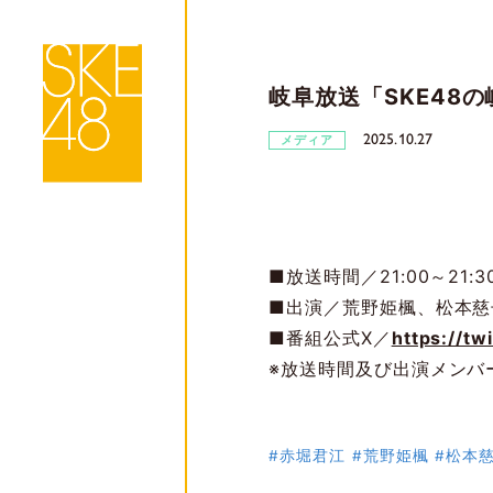
岐阜放送「SKE48
2025.10.27
メディア
■放送時間／21:00～21:3
■出演／荒野姫楓、松本慈
■番組公式X／
https://tw
※放送時間及び出演メンバ
#赤堀君江
#荒野姫楓
#松本