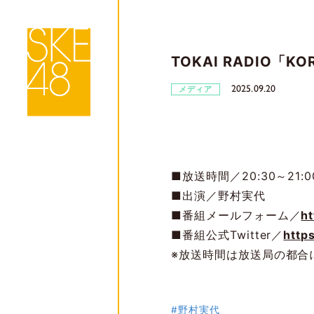
TOKAI RADIO「KOR
2025.09.20
メディア
■放送時間／20:30～21:0
■出演／野村実代
■番組メールフォーム／
h
■番組公式Twitter／
http
※放送時間は放送局の都合
#野村実代