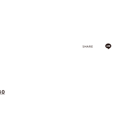
SHARE
80
。