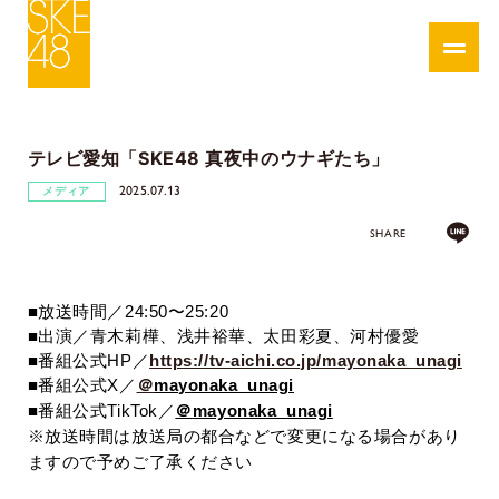
テレビ愛知「SKE48 真夜中のウナギたち」
2025.07.13
メディア
SHARE
■放送時間／24:50〜25:20
■出演／青木莉樺、浅井裕華、太田彩夏、河村優愛
■番組公式HP／
https://tv-aichi.co.jp/mayonaka_unagi
■番組公式
X／
＠
mayonaka_unagi
■番組公式TikTok／
＠
mayonaka_unagi
※放送時間は放送局の都合などで変更になる場合があり
ますので予めご了承ください