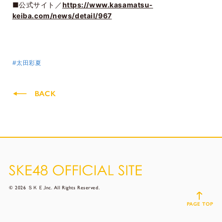
■公式サイト／
https://www.kasamatsu-
keiba.com/news/detail/967
#太田彩夏
BACK
© 2026 ＳＫＥ,Inc. All Rights Reserved.
PAGE TOP