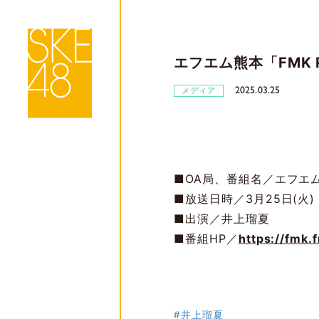
エフエム熊本「FMK R
2025.03.25
メディア
■OA局、番組名／エフエム熊本
■放送日時／3月25日(火) 
■出演／井上瑠夏
■番組HP／
https://fmk.
#井上瑠夏