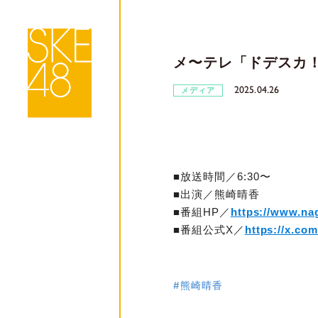
メ〜テレ「ドデスカ
2025.04.26
メディア
■放送時間／
6:30
〜
■出演／
熊崎晴香
■番組
HP
／
https://www.na
■番組公式
X
／
https://x.co
#熊崎晴香