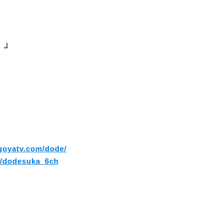
！」
goyatv.com/dode/
m/dodesuka_6ch