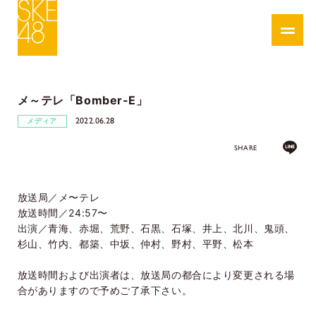
メ～テレ「Bomber-E」
2022.06.28
メディア
SHARE
放送局／メ〜テレ
放送時間／24:57〜
出演／
青海、赤堀、荒野、石黒、石塚、井上、北川、鬼頭、
杉山、竹内、都築、中坂、仲村、野村、平野、松本
放送時間および出演者は、放送局の都合により変更される場
合がありますので予めご了承下さい。