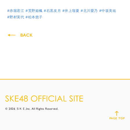
#赤堀君江
#荒野姫楓
#石黒友月
#井上瑠夏
#北川愛乃
#中坂美祐
#野村実代
#松本慈子
BACK
© 2026 ＳＫＥ,Inc. All Rights Reserved.
PAGE TOP