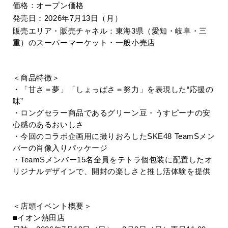
価格：
オープン価格
発売日：
2026
年
7
月
13
日（月）
販売エリア・販売チャネル：
東海
3
県（愛知・岐阜・三
重）のスーパーマーケット・一般小売店
＜商品特徴＞
・「甘さ＝夢」「しょっぱさ＝努力」を表現した“応援の
味”
・ロングセラー商品であるグリーン豆・うすピーナの安
心感のあるおいしさ
・今回のコラボ企画用に撮りおろした
SKE48 TeamS
メン
バーの肖像入りパッケージ
・
TeamS
メンバー
15
名全員をテトラ個包装に配置したオ
リジナルデザインで、開封の楽しさと推し活体験を提供
＜店頭イベント概要＞
■イオン熱田店