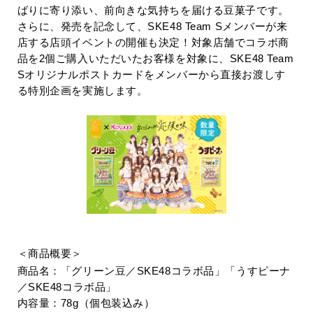
ばりに寄り添い、前向きな気持ちを届ける豆菓子です。
さらに、発売を記念して、
SKE48 Team S
メンバーが来
店する店頭イベントの開催も決定！対象店舗でコラボ商
品を
2
個ご購入いただいたお客様を対象に、
SKE48 Team
S
オリジナルポストカードをメンバーから直接お渡しす
る特別企画を実施します。
＜商品概要＞
商品名：
「グリーン豆／
SKE48
コラボ品」「うすピーナ
／
SKE48
コラボ品」
内容量：7
8g
（個包装込み）