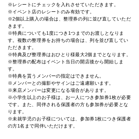
※レシートにチェックを入れさせていただきます。
※イベント店のレシートのみ有効です。
※
2
個以上購入の場合は、整理券の列に並び直していただ
きます。
※特典についても
1
度につき
1
つまでのお渡しとなりま
す。複数の整理券をお持ちの場合は、列を並び直してい
ただきます。
※特典及び整理券はおひとり様最大
2
個までとなります。
※整理券の配布はイベント当日の開店後から開始しま
す。
※特典を貰うメンバーの指定はできません。
※メンバーとの撮影やサインはご遠慮願います。
※来店メンバーは変更になる場合があります。
※小学生以上のお子様は、お一人につき参加券
1
枚が必要
です。また、同伴される保護者の方も参加券が必要とな
ります。
※未就学児のお子様については、参加券
1
枚につき保護者
の方
1
名まで同伴いただけます。