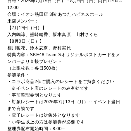
日時：
2026
年
7
月
19
日（日）・
8
月
9
日（日）両日
11:00
～
12:00
会場：イオン熱田店
3
階 あつたハピネスホール
来店メンバー：
【
7
月
19
日（日）】
入内嶋涼、熊崎晴香、坂本真凛、山村さくら
【
8
月
9
日（日）】
相川暖花、鈴木恋奈、野村実代
特典内容：
SKE48 Team S
オリジナルポストカードをメ
ンバーより直接プレゼント
（上限枚数：各日
500
枚）
参加条件：
・コラボ商品
2
個ご購入のレシートをご持参ください
※イベント店のレシートのみ有効です
・事前整理券制となります
・対象レシートは
2026
年
7
月
13
日（月）～イベント当日
まで有効です
・電子レシートは対象外となります
・小学生以上の方は参加券が必要です
整理券配布開始時間：
8:00
～