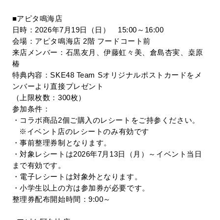
■アピタ鳴海店
日時：
2026
年
7
月
19
日（日）
15:00
～
16:00
会場：アピタ鳴海店
2
階 フードコート前
来店メンバー：石黒友月、伊藤虹々美、倉島杏実、桒原
椿
特典内容：
SKE48 Team S
オリジナルポストカードをメ
ンバーより直接プレゼント
（上限枚数：
300
枚）
参加条件：
・コラボ商品
2
個ご購入のレシートをご持参ください。
※イベント店のレシートのみ有効です
・事前整理券制となります。
・対象レシートは
2026
年
7
月
13
日（月）～イベント当日
まで有効です。
・電子レシートは対象外となります。
・小学生以上の方は参加券が必要です。
整理券配布開始時間：
9:00
～