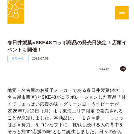
春日井製菓×SKE48コラボ商品の発売日決定！店頭イ
ベントも開催！
2026.07.06
リリース
SHARE
地元・名古屋のお菓子メーカーである春日井製菓
(
本社：
名古屋市西区
)
と
SKE48
がコラボレーションした商品「甘
くてしょっぱい応援の味」グリーン豆・うすピーナが、
2026
年
7
月
13
日（月）より東海エリア限定で発売される
ことが決定しました。本商品は、「甘さ＝夢」「しょっ
ぱさ＝努力」をコンセプトに、挑戦し続ける人の背中を
そっと押す
“
応援の味
”
として誕生しました。日々のがん