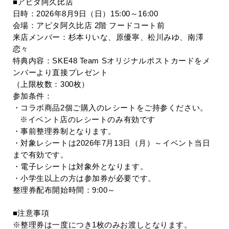
■アピタ阿久比店
日時：
2026
年
8
月
9
日（日）
15:00
～
16:00
会場：アピタ阿久比店
2
階 フードコート前
来店メンバー：杉本りいな、原優寧、松川みゆ、南澤
恋々
特典内容：
SKE48 Team S
オリジナルポストカードをメ
ンバーより直接プレゼント
（上限枚数：
300
枚）
参加条件：
・コラボ商品
2
個ご購入のレシートをご持参ください。
※イベント店のレシートのみ有効です
・事前整理券制となります。
・対象レシートは
2026
年
7
月
13
日（月）～イベント当日
まで有効です。
・電子レシートは対象外となります。
・小学生以上の方は参加券が必要です。
整理券配布開始時間：
9:00
～
■注意事項
※整理券は一度につき
1
枚のみお渡しとなります。