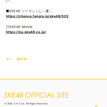
い。
■SKE48 シーズンくじ～夏～
https://chance.fanpla.jp/ske48/502
◎SKE48 Mobile
https://sp.ske48.co.jp/
BACK
© 2026 ＳＫＥ,Inc. All Rights Reserved.