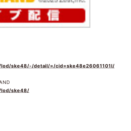
lod/ske48/-/detail/=/cid=ske48e26061101l/
MAND
lod/ske48/