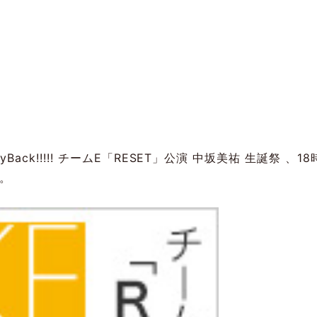
layBack!!!!! チームE「RESET」公演 中坂美祐 生誕祭
。