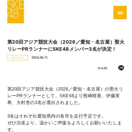
第20回アジア競技大会（2026／愛知・名古屋）聖火
リレーPRランナーにSKE48メンバー3名が決定！
2026.06.11
イベント
SHARE
第
20
回アジア競技大会（
2026
／愛知・名古屋）の聖火リ
レー
PR
ランナーとして、
SKE48
より熊崎晴香、伊藤実
希、大村杏の
3
名が選出されました。
3
名はそれぞれ愛知県内の各市を走行予定です。
ぜひ沿道より、温かいご声援をよろしくお願いいたしま
す。