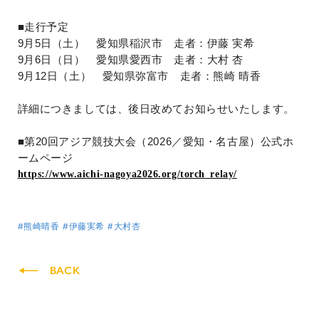
■
走行予定
9
月
5
日（土） 愛知県稲沢市 走者：伊藤 実希
9
月
6
日（日） 愛知県愛西市 走者：大村 杏
9
月
12
日（土） 愛知県弥富市 走者：熊崎 晴香
詳細につきましては、後日改めてお知らせいたします。
■
第
20
回アジア競技大会（
2026
／愛知・名古屋）公式ホ
ームページ
https://www.aichi-nagoya2026.org/torch_relay/
#熊崎晴香
#伊藤実希
#大村杏
BACK