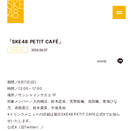
「SKE48 PETIT CAFÉ」
2026.06.07
イベント
SHARE
期間／6月7日(日)
時間／12:00～17:00
場所／サンシャインサカエ 1F
対象メンバー／入内嶋涼、鈴木恋奈、荒野姫楓、池田楓、青海ひな
乃、赤堀君江、鈴木愛菜、中坂美祐
※ドリンクメニューの詳細は後日SKE48 PETIT CAFE公式Xでお知ら
せいたします。
公式X（旧Twitter）／