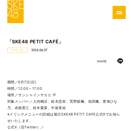
「SKE48 PETIT CAFÉ」
2026.06.07
イベント
SHARE
期間／6月7日(日)
時間／12:00～17:00
場所／サンシャインサカエ 1F
対象メンバー／入内嶋涼、鈴木恋奈、荒野姫楓、池田楓、青海ひな
乃、赤堀君江、鈴木愛菜、中坂美祐
※ドリンクメニューの詳細は後日SKE48 PETIT CAFE公式Xでお知ら
せいたします。
公式X（旧Twitter）／