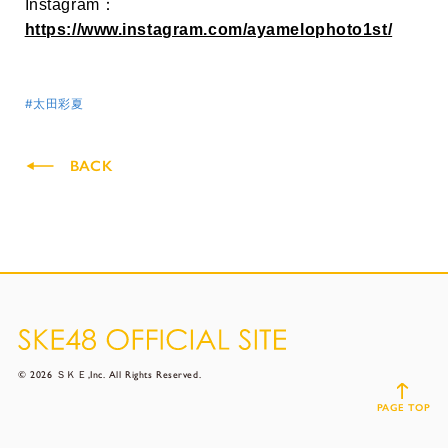
Instagram：
https://www.instagram.com/ayamelophoto1st/
#太田彩夏
BACK
© 2026 ＳＫＥ,Inc. All Rights Reserved.
PAGE TOP