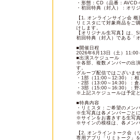
・形態：CD（品番：AVCD-6
・初回特典（封入）：オリジ
【1. オンラインサイン会 
リミスタにて対象商品をご
けします。
【オリジナル生写真】は、SK
初回特典（封入）である「
■開催日程
2026年6月13日（土）11:00
■出演スケジュール
※各部、複数メンバーの出演
す。
グループ配信ではございま
・1部（11:00～12:30）：
・2部（13:00～14:30）：
・3部（15:00～16:30）：
※上記スケジュールは予定
■特典内容
・リミスタ：ご希望のメンバ
※生写真は各メンバーごとに
※サインをお書きする生写
※サインの模様は、各メンバ
【2. オンライントーク会（
専用アプリ「リミトーク」を