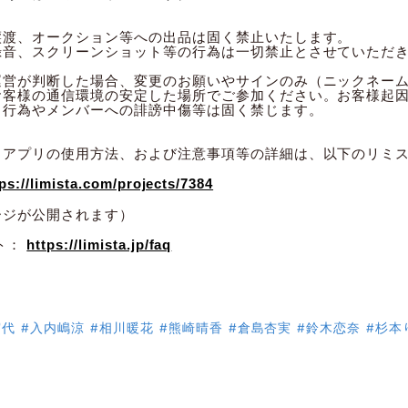
譲渡、オークション等への出品は固く禁止いたします。
録音、スクリーンショット等の行為は一切禁止とさせていただ
運営が判断した場合、変更のお願いやサインのみ（ニックネー
お客様の通信環境の安定した場所でご参加ください。お客様起
る行為やメンバーへの誹謗中傷等は固く禁じます。
、アプリの使用方法、および注意事項等の詳細は、以下のリミ
ps://limista.com/projects/7384
ージが公開されます）
ト：
https://limista.jp/faq
実代
#入内嶋涼
#相川暖花
#熊崎晴香
#倉島杏実
#鈴木恋奈
#杉本