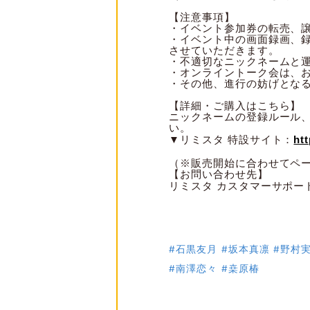
【注意事項】
・イベント参加券の転売、
・イベント中の画面録画、
させていただきます。
・不適切なニックネームと
・オンライントーク会は、
・その他、進行の妨げとな
【詳細・ご購入はこちら】
ニックネームの登録ルール
い。
▼リミスタ 特設サイト：
htt
（※販売開始に合わせてペ
【お問い合わせ先】
リミスタ カスタマーサポー
#石黒友月
#坂本真凛
#野村
#南澤恋々
#桒原椿