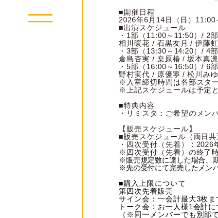
■開催日程
2026年6月14日（日）11:00
■出演スケジュール
・1部（11:00～11:50）/ 2部
相川暖花 / 石黒友月 / 伊藤虹
・3部（13:30～14:20）/ 4部
倉島杏実 / 桒原椿 / 坂本真凛
・5部（16:00～16:50）/ 6部
野村実代 / 原優寧 / 松川みゆ
※入室締切時間は各部スター
※上記スケジュールは予定
■特典内容
・リミスタ：ご希望のメンバー
【販売スケジュール】
■販売スケジュール（両日共
・四次受付（先着）：2026年5
※四次受付（先着）の終了
※販売規定数に達した場合、
※先の受付にて完売したメン
■購入上限について
第四次先着販売
サイン会：一会計最大3枚ま
トーク会：
お一人様1会計
（※同一メンバーでも別部