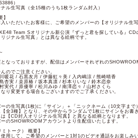
3886）
ナル生写真（全15種のうち1枚ランダム封入）
概要】
購入いただいたお客様に、ご希望のメンバーの【オリジナル生
E48 Team Sオリジナル新公演『ずっと君を探している』CD
オリジナル生写真」とは異なる絵柄です。
～
となっておりますが、配信はメンバーそれぞれのSHOWRO
せんのでご注意ください。
相川暖花 / 石黒友月 / 伊藤虹々美 / 入内嶋涼 / 熊崎晴香
倉島杏実 / 桒原椿 / 坂本真凛 / 杉本りいな / 鈴木恋奈
野村実代 / 原優寧 / 松川みゆ / 南澤恋々 / 山村さくら
となり変更する場合もございますのでご了承ください。
ーの生写真(1枚)に「サイン」＋「ニックネーム（10文字まで
【全3種】となり、その中からランダムで1枚にサインをお書
真は【CD封入オリジナル生写真】と異なる絵柄となります。
ーのSHOWROOMアカウントより生配信いたします。
リミトーク） 概要】
使用して、ご希望のメンバーと1対1のビデオ通話をお楽しみ