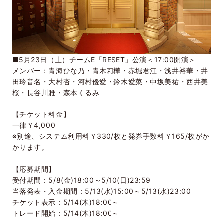
■
5
月
23
日（土）チーム
E
「
RESET
」公演＜
17:00
開演＞
メンバー：青海ひな乃・青木莉樺・赤堀君江・浅井裕華・井
田玲音名・大村杏・河村優愛・鈴木愛菜・中坂美祐・西井美
桜・長谷川雅・森本くるみ
【チケット料金】
一律￥
4,000
※別途、システム利用料￥
330/
枚と発券手数料￥
165/
枚がか
かります。
【応募期間】
受付期間：
5/8(
金
)18:00
～
5/10(
日
)23:59
当落発表・入金期間：
5/13(
水
)15:00
～
5/13(
水
)23:00
チケット表示：
5/14(
木
)18:00
～
トレード開始：
5/14(
木
)18:00
～