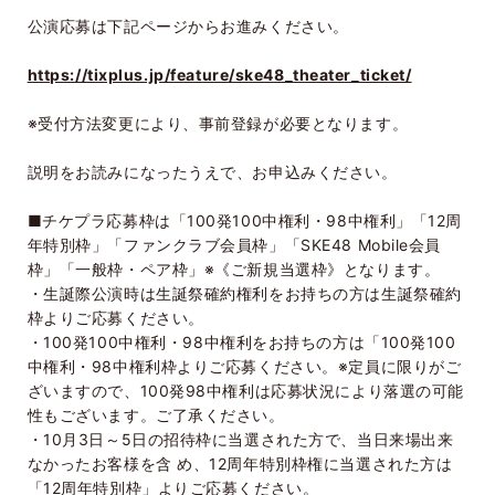
公演応募は下記ページからお進みください。
https://tixplus.jp/feature/ske48_theater_ticket/
※受付方法変更により、事前登録が必要となります。
説明をお読みになったうえで、お申込みください。
■チケプラ応募枠は「
100
発
100
中権利・
98
中権利」「
12
周
年特別枠」「ファンクラブ会員枠」「
SKE48 Mobile
会員
枠」「一般枠・ペア枠」※《ご新規当選枠》となります。
・生誕際公演時は生誕祭確約権利をお持ちの方は生誕祭確約
枠よりご応募ください。
・
100
発
100
中権利・
98
中権利をお持ちの方は「
100
発
100
中権利・
98
中権利枠よりご応募ください。※定員に限りがご
ざいますので、
100
発
98
中権利は応募状況により落選の可能
性もございます。ご了承ください。
・
10
月
3
日～
5
日の招待枠に当選された方で、当日来場出来
なかったお客様を含 め、
12
周年特別枠権に当選された方は
「
12
周年特別枠」よりご応募ください。