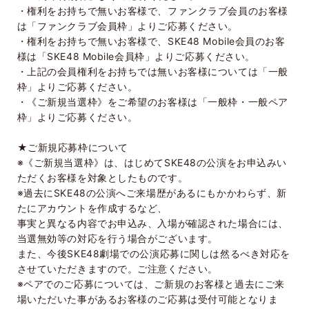
・権利をお持ちで無いお客様で、ファンクラブ会員のお客様
は「ファンクラブ会員枠」よりご応募ください。
・権利をお持ちで無いお客様で、
SKE48 Mobile
会員のお客
様は「
SKE48 Mobile
会員枠」よりご応募ください。
・上記の会員権利をお持ちでは無いお客様については「一般
枠」よりご応募ください。
・《ご新規当選枠》をご希望のお客様は「一般枠・一般ペア
枠」よりご応募ください。
★ご新規応募枠について
※《ご新規当選枠》は、はじめて
SKE48
の公演をお申込みい
ただくお客様を対象としたものです。
※過去に
SKE48
の公演へご来場歴があるにもかかわらず、新
たにアカウントを作成するなど、
事実と異なる内容でお申込み、入場が確認された場合には、
当選無効等の対応を行う場合がございます。
また、今後
SKE48
劇場での公演応募に関しは然るべき対応を
させていただきますので。ご注意ください。
※ペアでのご応募については、ご新規のお客様と過去にご来
場いただいた事があるお客様のご応募は受付可能となりま