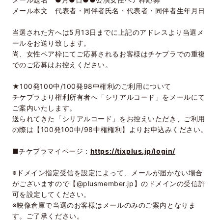
メール本文 代表者・同伴者氏名・代表者・同伴者生年月日
当選された方へは
5
月
13
日までに上記のアドレスより当選メ
ールをお送り致します。
尚、女性ペア枠にてご応募されるお客様はチケプラでの重複
でのご応募はお控えください。
★
100
発
100
中
/100
発
98
中権利のご利用について
チケプラより権利所有者へ「シリアルコード」をメールにて
ご案内いたします。
送られてきた「シリアルコード」をお控えいただき、ご利用
の際は【
100
発
100
中
/98
中権権利】よりお申込みください。
■チケプラマイページ：
https://tixplus.jp/login/
※ドメイン指定受信を設定によって、メールが届かない場合
がございますので【
@plusmember.jp
】のドメインの受信許
可を設定してください。
※映像倉庫で当選のお客様はメールのみのご案内となりま
す。ご了承ください。