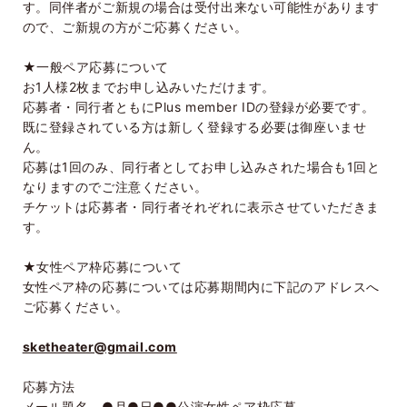
す。同伴者がご新規の場合は受付出来ない可能性があります
ので、ご新規の方がご応募ください。
★一般ペア応募について
お
1
人様
2
枚までお申し込みいただけます。
応募者・同行者ともに
Plus member ID
の登録が必要です。
既に登録されている方は新しく登録する必要は御座いませ
ん。
応募は
1
回のみ、同行者としてお申し込みされた場合も
1
回と
なりますのでご注意ください。
チケットは応募者・同行者それぞれに表示させていただきま
す。
★女性ペア枠応募について
女性ペア枠の応募については応募期間内に下記のアドレスへ
ご応募ください。
sketheater@gmail.com
応募方法
メール題名 ●月●日●●公演女性ペア枠応募