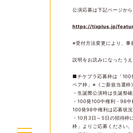
公演応募は下記ページから
https://tixplus.jp/feat
※受付方法変更により、事
説明をお読みになったうえ
■チケプラ応募枠は「
100
ペア枠」※《ご新規当選枠
・生誕際公演時は生誕祭確
・
100
発
100
中権利・
98
中
100
発
98
中権利は応募状
・
10
月
3
日～
5
日の招待枠
枠」よりご応募ください。