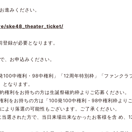
お進みください。
ure/ske48_theater_ticket/
前登録が必要となります。
で、お申込みください。
発
100
中権利・
98
中権利」「
12
周年特別枠」「ファンクラ
》となります。
約権利をお持ちの方は生誕祭確約枠よりご応募ください。
権利をお持ちの方は「
100
発
100
中権利・
98
中権利枠より
況により落選の可能性もございます。ご了承ください。
に当選された方で、当日来場出来なかったお客様を含 め、
1