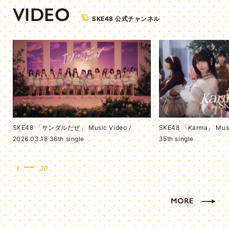
VIDEO
SKE48 公式チャンネル
SKE48 「サンダルだぜ」 Music Video /
SKE48 「Karma」 Music
2026.03.18 36th single
35th single
1
20
MORE