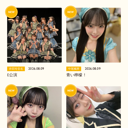
2026.08.09
2026.08.09
井田玲音名
中尾楓華
E公演
青い檸檬！