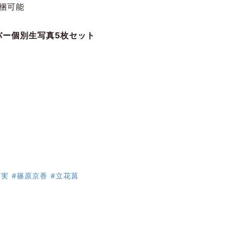
同梱可能
バー個別生写真5枚セット
杏実
#篠原京香
#立花菖