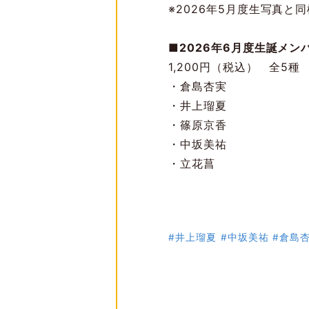
※2026年5月度生写真と
■2026年6月度生誕メン
1,200円（税込） 全5種
・倉島杏実
・井上瑠夏
・篠原京香
・中坂美祐
・立花菖
#井上瑠夏
#中坂美祐
#倉島