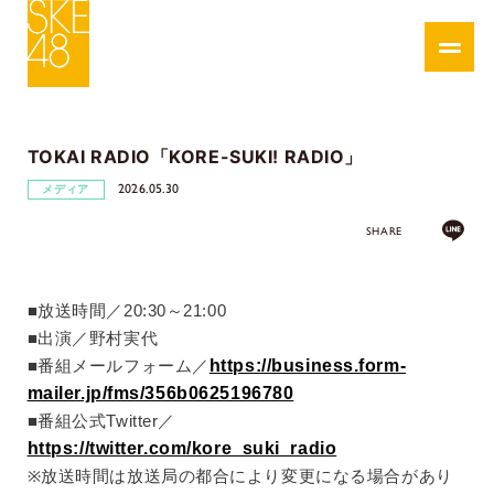
TOKAI RADIO「KORE-SUKI! RADIO」
2026.05.30
メディア
SHARE
■
放送時間／
20:30
～
21:00
■
出演／野村実代
https://business.form-
■
番組メールフォーム／
mailer.jp/fms/356b0625196780
■
番組公式
Twitter
／
https://twitter.com/kore_suki_radio
※
放送時間は放送局の都合により変更になる場合があり