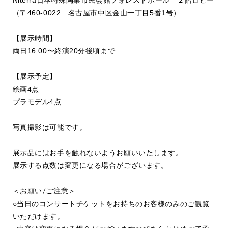
Niterra
日本特殊陶業市民会館フォレストホール ２階ロビー
（〒
460-0022
名古屋市中区金山一丁目
5
番
1
号）
【展示時間】
両日
16:00
〜終演
20
分後頃まで
【展示予定】
絵画
4
点
プラモデル
4
点
写真撮影は可能です。
展示品にはお手を触れないようお願いいたします。
展示する点数は変更になる場合がございます。
＜お願い
/
ご注意＞
○当日のコンサートチケットをお持ちのお客様のみのご観覧
いただけます。