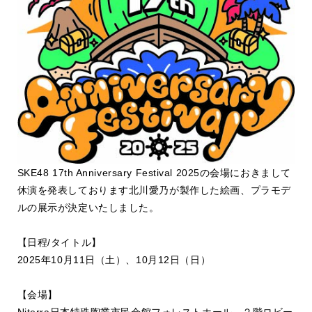
SKE48 17th Anniversary Festival 2025
の会場におきまして
休演を発表しております北川愛乃が製作した絵画、プラモデ
ルの展示が決定いたしました。
【日程
/
タイトル】
2025
年
10
月
11
日（土）、
10
月
12
日（日）
【会場】